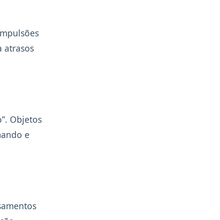
compulsões
a atrasos
o”. Objetos
mando e
nsamentos