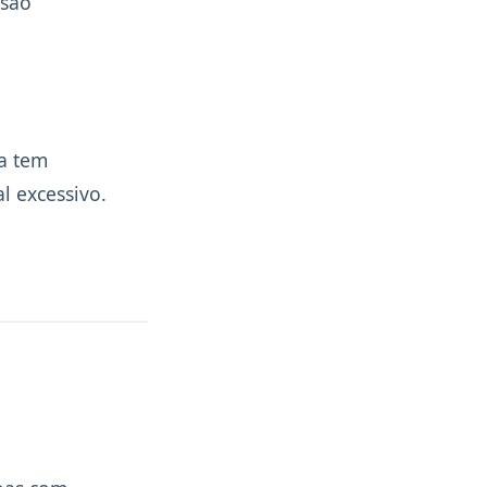
 são
a tem
l excessivo.