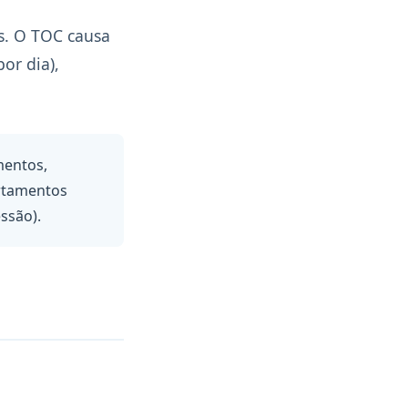
es. O TOC causa
or dia),
mentos,
rtamentos
ssão).