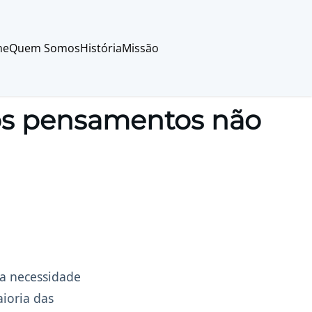
me
Quem Somos
História
Missão
os pensamentos não
 a necessidade
aioria das