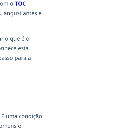
 com o
TOC
, angustiantes e
ar o que é o
onhece está
passo para a
. É uma condição
homens e