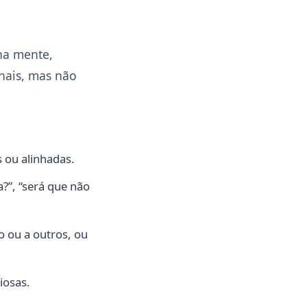
na mente,
nais, mas não
 ou alinhadas.
?”, “será que não
 ou a outros, ou
iosas.