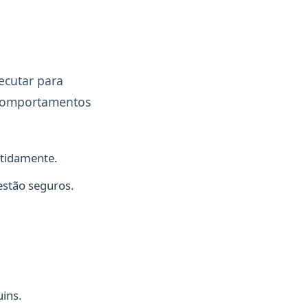
ecutar para
 comportamentos
etidamente.
 estão seguros.
ins.